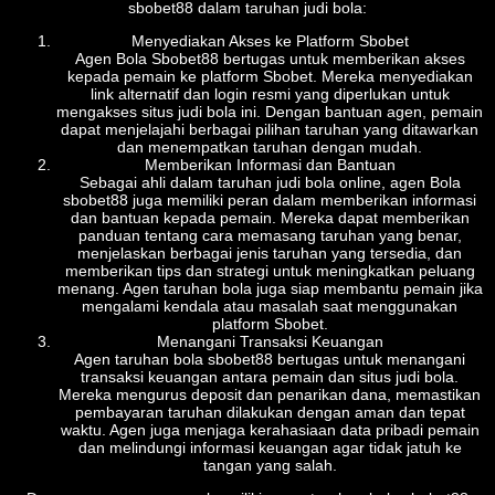
sbobet88 dalam taruhan judi bola:
Menyediakan Akses ke Platform Sbobet
Agen Bola Sbobet88 bertugas untuk memberikan akses
kepada pemain ke platform Sbobet. Mereka menyediakan
link alternatif dan login resmi yang diperlukan untuk
mengakses situs judi bola ini. Dengan bantuan agen, pemain
dapat menjelajahi berbagai pilihan taruhan yang ditawarkan
dan menempatkan taruhan dengan mudah.
Memberikan Informasi dan Bantuan
Sebagai ahli dalam taruhan judi bola online, agen Bola
sbobet88 juga memiliki peran dalam memberikan informasi
dan bantuan kepada pemain. Mereka dapat memberikan
panduan tentang cara memasang taruhan yang benar,
menjelaskan berbagai jenis taruhan yang tersedia, dan
memberikan tips dan strategi untuk meningkatkan peluang
menang. Agen taruhan bola juga siap membantu pemain jika
mengalami kendala atau masalah saat menggunakan
platform Sbobet.
Menangani Transaksi Keuangan
Agen taruhan bola sbobet88 bertugas untuk menangani
transaksi keuangan antara pemain dan situs judi bola.
Mereka mengurus deposit dan penarikan dana, memastikan
pembayaran taruhan dilakukan dengan aman dan tepat
waktu. Agen juga menjaga kerahasiaan data pribadi pemain
dan melindungi informasi keuangan agar tidak jatuh ke
tangan yang salah.